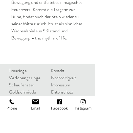
Bewegung und entfaltet sein magisches
Feuerwerk. Kommt die Trägerin zur
Ruhe, findet auch der Stein wieder zu
seiner Mitte zurück. Es ist ein sinnliches
Wechselspiel aus Stillstand und
Bewegung – the rhythm of life.
Trauringe
Kontakt
Verlobungsringe
Nachhaltigkeit
Schaufenster
Impressum
Goldschmiede
Datenschutz
News
Phone
Email
Facebook
Instagram
Goldschmied + Juwelier
Hähner
Alleestraße 89
42853 Remscheid